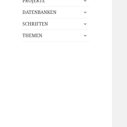
PROJEKTE
öffnen
untermenü
DATENBANKEN
öffnen
untermenü
SCHRIFTEN
öffnen
untermenü
THEMEN
öffnen