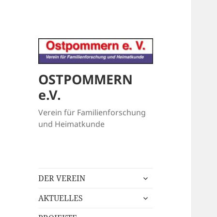
OSTPOMMERN
e.V.
Verein für Familienforschung
und Heimatkunde
untermenü
DER VEREIN
öffnen
untermenü
AKTUELLES
öffnen
untermenü