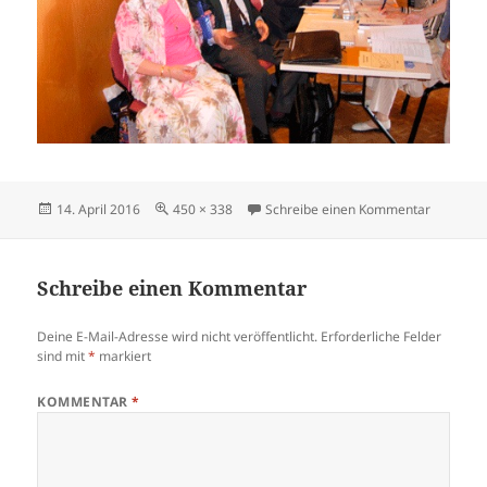
Veröffentlicht
Originalgröße
zu Pomm
14. April 2016
450 × 338
Schreibe einen Kommentar
am
Schreibe einen Kommentar
Deine E-Mail-Adresse wird nicht veröffentlicht.
Erforderliche Felder
sind mit
*
markiert
KOMMENTAR
*