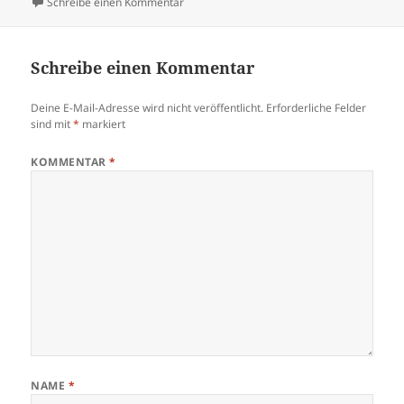
am
zu Kirchenbücher Schlawe
Schreibe einen Kommentar
Schreibe einen Kommentar
Deine E-Mail-Adresse wird nicht veröffentlicht.
Erforderliche Felder
sind mit
*
markiert
KOMMENTAR
*
NAME
*