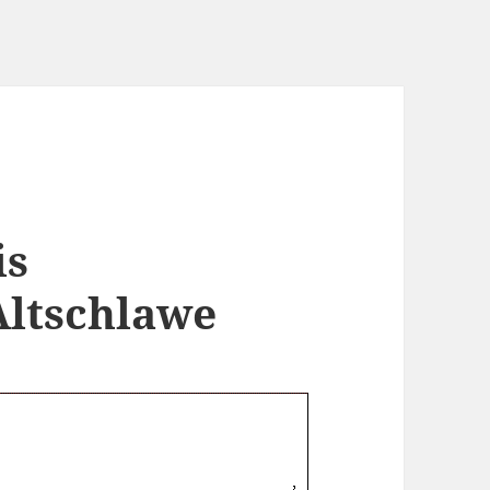
is
Altschlawe