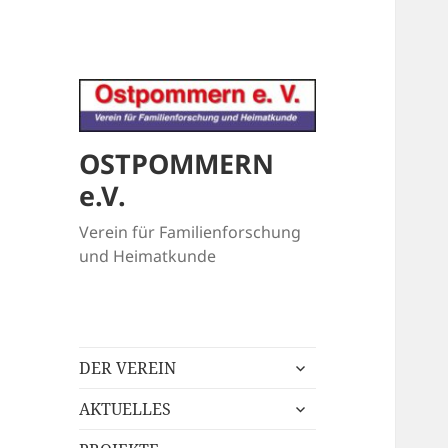
OSTPOMMERN
e.V.
Verein für Familienforschung
und Heimatkunde
untermenü
DER VEREIN
öffnen
untermenü
AKTUELLES
öffnen
untermenü