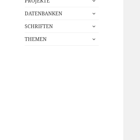
PROJEKTE
öffnen
untermenü
DATENBANKEN
öffnen
untermenü
SCHRIFTEN
öffnen
untermenü
THEMEN
öffnen