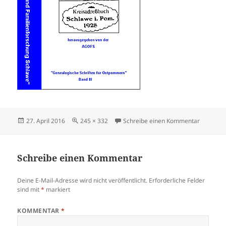
Veröffentlicht
Originalgröße
zu adres
27. April 2016
245 × 332
Schreibe einen Kommentar
am
Schreibe einen Kommentar
Deine E-Mail-Adresse wird nicht veröffentlicht.
Erforderliche Felder
sind mit
*
markiert
KOMMENTAR
*